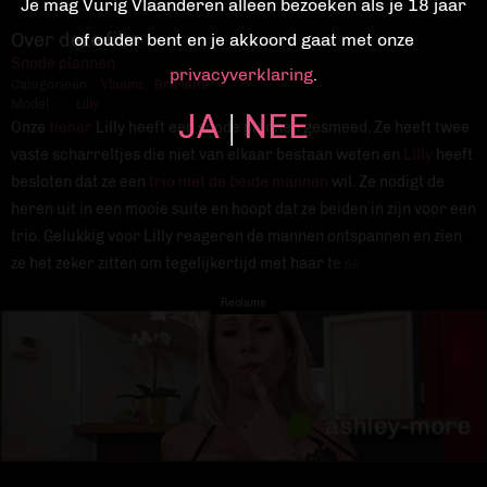
Je mag Vurig Vlaanderen alleen bezoeken als je 18 jaar
Over deze film
of ouder bent en je akkoord gaat met onze
Snode plannen
privacyverklaring
.
Categorieën:
Vlaams
,
Brunette
Model:
Lilly
JA
NEE
|
Onze
tiener
Lilly heeft een snode plannen gesmeed. Ze heeft twee
vaste scharreltjes die niet van elkaar bestaan weten en
Lilly
heeft
besloten dat ze een
trio met de beide mannen
wil. Ze nodigt de
heren uit in een mooie suite en hoopt dat ze beiden in zijn voor een
trio. Gelukkig voor Lilly reageren de mannen ontspannen en zien
ze het zeker zitten om tegelijkertijd met haar te sexen.
Reclame