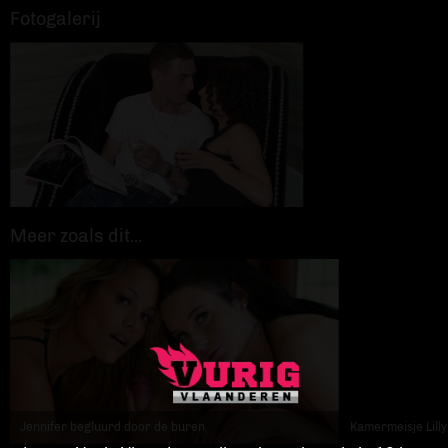
Fotogalerij
Meer zoals dit...
Jennifer begluurd door de buren
Kamermeisje Lilly