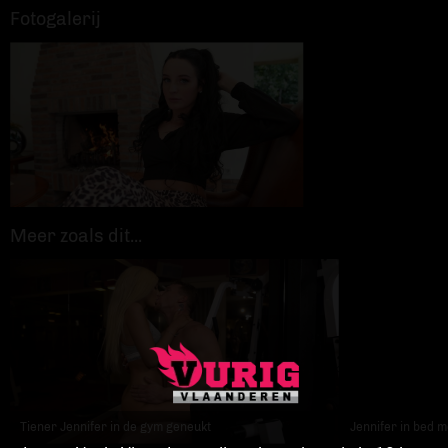
Fotogalerij
Meer zoals dit...
Tiener Jennifer in de gym geneukt
Jennifer in bed m