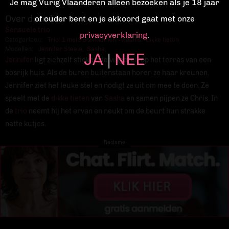
Je mag Vurig Vlaanderen alleen bezoeken als je 18 jaar
Over deze film
of ouder bent en je akkoord gaat met onze
Sensuele trio
privacyverklaring
.
Categorieën:
Trio: 1 meid & 2 mannen
,
Vlaams
,
Dikke tieten
Modellen:
Jennifer Steele
,
Sasha
,
JA
NEE
|
Jennifer
ligt zichzelf stiekem te vingeren op het terras van een
bosrijk huis. Als de buren buitenstaan horen ze haar kreunen.
Jennifer ziet het leuke stel en nodigt ze uit om mee te doen. Ze
speelt met de
dikke tieten
van
Sasha
en samen pijpen ze Chris. In
de
trio
neemt hij het ervan en neukt om de beurt hun strakke
natte kutjes.
Reclame