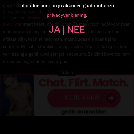
Over deze film
of ouder bent en je akkoord gaat met onze
Een geil begin van de dag
privacyverklaring
.
Categorieën:
Vlaams
,
Dikke tieten
,
Brunette
Kelly Star
staat heerlijk te douchen. Ze maakt zich mooi voor haar
JA
NEE
|
mannetje die in bed ligt te wachten. Als ze de dekens van hem
afslaat blijkt het niet haar man, maar Lucas die daar ligt te
snurken. HIj schrikt wakker en zij is ook verrast. Gelukkig is deze
verrassing eigenlijk wel een geil cadeautje. Ze klimt bovenop hem
en samen beginnen ze de dag goed.
Reclame