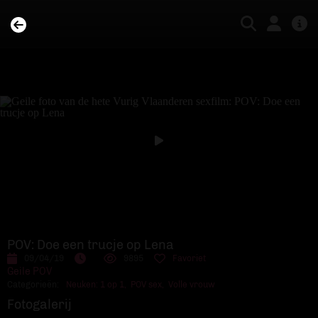
Aanmelden als model
Over Vurig Vlaanderen
Veelgestelde vragen
Algemene voorwaarden
Privacyverklaring
Nieuwsbrief
POV: Doe een trucje op Lena
09/04/19
9895
Favoriet
Feedback
Geile POV
Categorieën:
Neuken: 1 op 1
,
POV sex
,
Volle vrouw
Contact
Fotogalerij