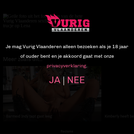
Je mag Vurig Vlaanderen alleen bezoeken als je 18 jaar
of ouder bent en je akkoord gaat met onze
Meer zoals dit...
privacyverklaring
.
JA
NEE
|
Barmeid Indy tapt gast leeg
Kimberly heeft be
Reclame