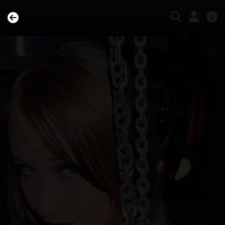
Aanmelden als model
Over Vurig Vlaanderen
Veelgestelde vragen
Algemene voorwaarden
Privacyverklaring
Nieuwsbrief
Feedback
Contact